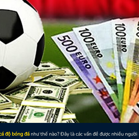
 cá độ bóng đá
như thế nào? Đây là các vấn đề được nhiều người c