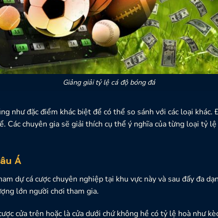
Giảng giải tỷ lệ cá độ bóng đá
g như đặc điểm khác biệt để có thể so sánh với các loại khác. Đ
. Các chuyên gia sẽ giải thích cụ thể ý nghĩa của từng loại tỷ 
hâu Á
am dự cá cược chuyên nghiệp tại khu vực này và sau đấy đa dạn
ượng lớn người chơi tham gia.
 cược cửa trên hoặc là cửa dưới chứ không hề có tỷ lệ hoà như kè