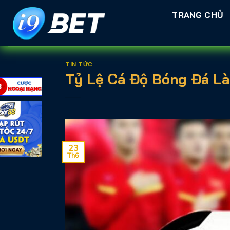
Bỏ
TRANG CHỦ
qua
nội
dung
TIN TỨC
Tỷ Lệ Cá Độ Bóng Đá Là
23
Th6