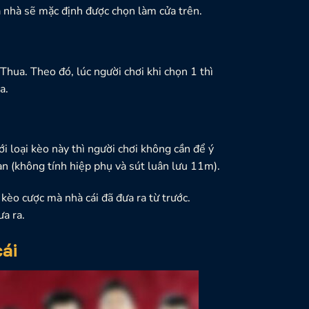
a nhà sẽ mặc định được chọn làm cửa trên.
Thua. Theo đó, lúc người chơi khi chọn 1 thì
a.
i loại kèo này thì người chơi không cần để ý
àn (không tính hiệp phụ và sút luân lưu 11m).
 kèo cược mà nhà cái đã đưa ra từ trước.
ưa ra.
cái