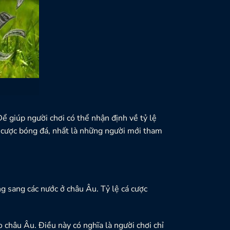
ể giúp người chơi có thể nhận định về tỷ lệ
lệ cược bóng đá, nhất là những người mới tham
g sang các nước ở châu Âu. Tỷ lệ cá cược
o châu Âu. Điều này có nghĩa là người chơi chỉ