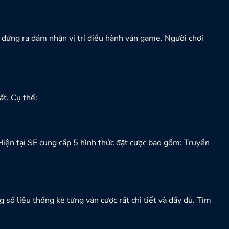
đứng ra đảm nhận vị trí điều hành ván game. Người chơi
t. Cụ thể:
Hiện tại SE cung cấp 5 hình thức đặt cược bao gồm: Truyền
 số liệu thống kê từng ván cược rất chi tiết và đầy đủ. Tìm