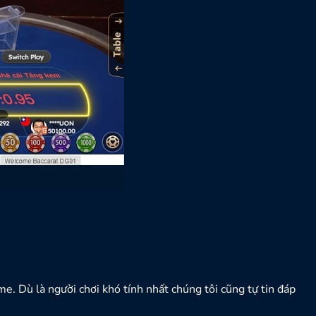
me. Dù là người chơi khó tính nhất chúng tôi cũng tự tin đáp