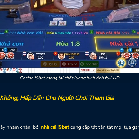
Casino i9bet mang lại chất lượng hình ảnh full HD
u Khủng, Hấp Dẫn Cho Người Chơi Tham Gia
hấy nhàm chán, bởi
nhà cái
i9bet
cung cấp tất tần tật mọi tựa ga