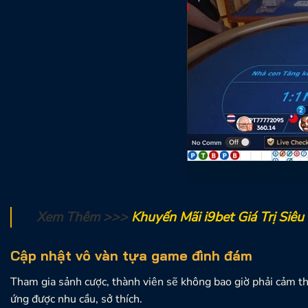
Xem Thêm >>>
Khuyến Mãi i9bet Giá Trị Siê
Cập nhật vô vàn tựa game đình đám
Tham gia sảnh cược, thành viên sẽ không bao giờ phải cảm t
ứng được nhu cầu, sở thích.