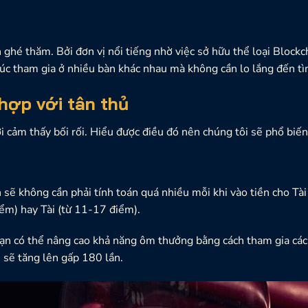
hé thăm. Bởi đơn vị nổi tiếng nhờ việc sở hữu thể loại Blockch
úc tham gia ở nhiều bàn khác nhau mà không cần lo lắng đến tình
 hợp với tân thủ
 cảm thấy bối rối. Hiểu được điều đó nên chúng tôi sẽ phổ biến 
 sẽ không cần phải tính toán quá nhiều mỗi khi vào tiền cho Tài
điểm) hay Tài (từ 11-17 điểm).
bạn có thể nâng cao khả năng ôm thưởng bằng cách tham gia các 
sẽ tăng lên gấp 180 lần.