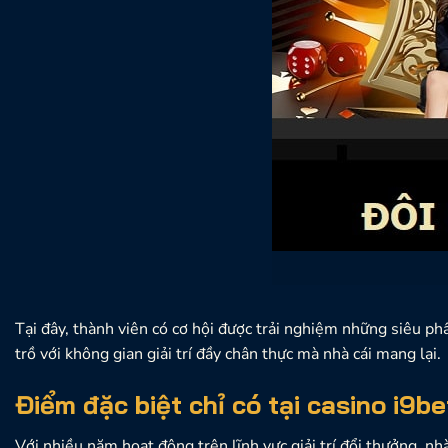
Tại đây, thành viên có cơ hội được trải nghiệm những siêu ph
trồ với không gian giải trí đầy chân thực mà nhà cái mang lại.
Điểm đặc biệt chỉ có tại casino i9be
Với nhiều năm hoạt động trên lĩnh vực giải trí đổi thưởng, n