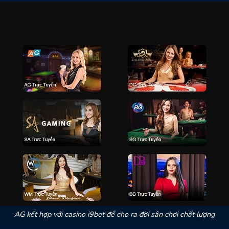
AG kết hợp với casino i9bet để cho ra đời sân chơi chất lượng