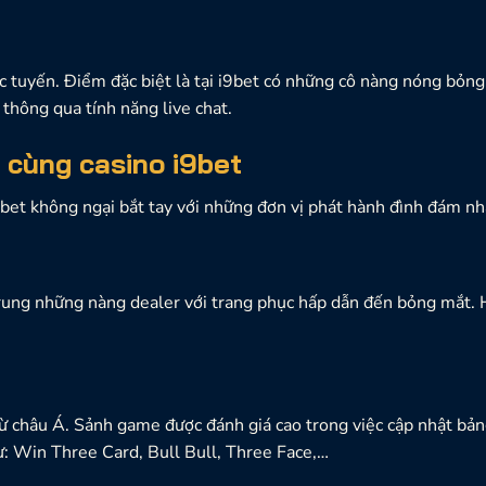
c tuyến. Điểm đặc biệt là tại
i9bet
có những cô nàng nóng bỏng 
thông qua tính năng live chat.
cùng casino i9bet
et không ngại bắt tay với những đơn vị phát hành đình đám nhấ
 trung những nàng dealer với trang phục hấp dẫn đến bỏng mắt. 
từ châu Á. Sảnh game được đánh giá cao trong việc cập nhật bảng
ư: Win Three Card, Bull Bull, Three Face,…