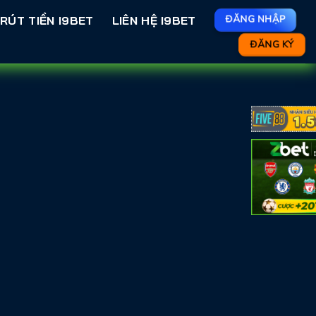
ĐĂNG NHẬP
RÚT TIỀN I9BET
LIÊN HỆ I9BET
ĐĂNG KÝ