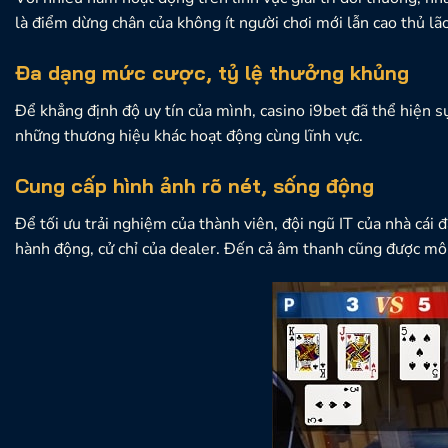
là điểm dừng chân của không ít người chơi mới lẫn cao thủ l
Đa dạng mức cược, tỷ lệ thưởng khủng
Để khẳng định độ uy tín của mình, casino i9bet đã thể hiện s
những thương hiệu khác hoạt động cùng lĩnh vực.
Cung cấp hình ảnh rõ nét, sống động
Để tối ưu trải nghiệm của thành viên, đội ngũ IT của nhà cái 
hành động, cử chỉ của dealer. Đến cả âm thanh cũng được mô