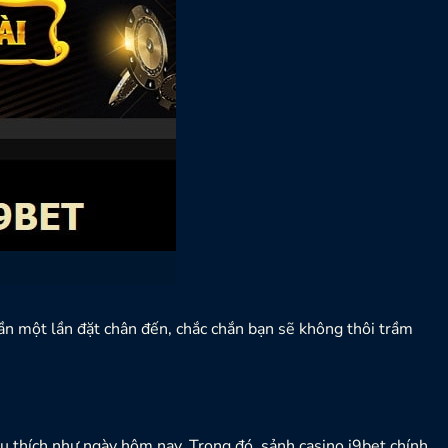
cần một lần đặt chân đến, chắc chắn bạn sẽ không thôi trầm
êu thích như ngày hôm nay. Trong đó, sảnh casino i9bet chính