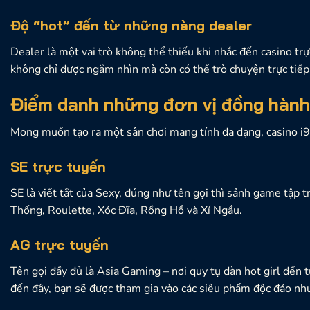
Độ “hot” đến từ những nàng dealer
Dealer là một vai trò không thể thiếu khi nhắc đến casino trự
không chỉ được ngắm nhìn mà còn có thể trò chuyện trực tiếp 
Điểm danh những đơn vị đồng hành 
Mong muốn tạo ra một sân chơi mang tính đa dạng, casino i9b
SE trực tuyến
SE là viết tắt của Sexy, đúng như tên gọi thì sảnh game tập
Thống, Roulette, Xóc Đĩa, Rồng Hổ và Xí Ngầu.
AG trực tuyến
Tên gọi đầy đủ là Asia Gaming – nơi quy tụ dàn hot girl đến 
đến đây, bạn sẽ được tham gia vào các siêu phẩm độc đáo nh