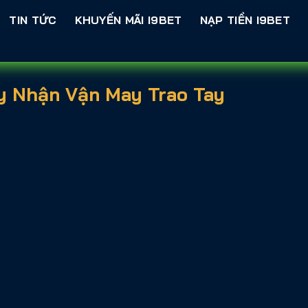
TIN TỨC
KHUYẾN MÃI I9BET
NẠP TIỀN I9BET
y Nhận Vận May Trao Tay