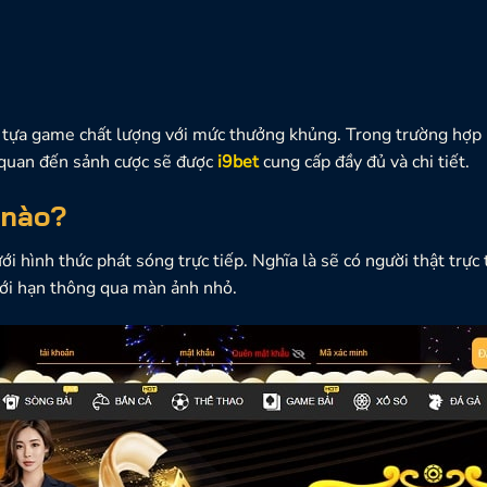
 tựa game chất lượng với mức thưởng khủng. Trong trường hợp b
n quan đến sảnh cược sẽ được
i9bet
cung cấp đầy đủ và chi tiết.
 nào?
ưới hình thức phát sóng trực tiếp. Nghĩa là sẽ có người thật tr
giới hạn thông qua màn ảnh nhỏ.