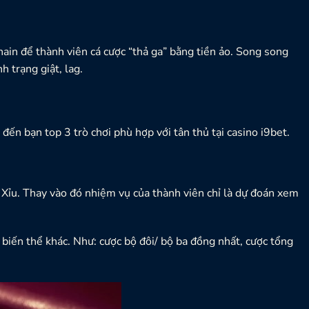
ain để thành viên cá cược “thả ga” bằng tiền ảo. Song song
 trạng giật, lag.
đến bạn top 3 trò chơi phù hợp với tân thủ tại casino i9bet.
 Xỉu. Thay vào đó nhiệm vụ của thành viên chỉ là dự đoán xem
biến thể khác. Như: cược bộ đôi/ bộ ba đồng nhất, cược tổng