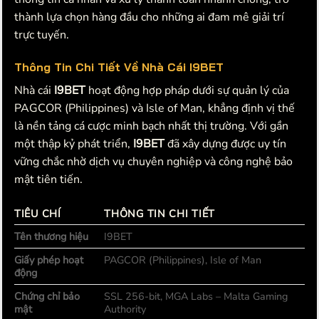
thành lựa chọn hàng đầu cho những ai đam mê giải trí
trực tuyến.
Thông Tin Chi Tiết Về Nhà Cái I9BET
Nhà cái
I9BET
hoạt động hợp pháp dưới sự quản lý của
PAGCOR (Philippines) và Isle of Man, khẳng định vị thế
là nền tảng cá cược minh bạch nhất thị trường. Với gần
một thập kỷ phát triển,
I9BET
đã xây dựng được uy tín
vững chắc nhờ dịch vụ chuyên nghiệp và công nghệ bảo
mật tiên tiến.
TIÊU CHÍ
THÔNG TIN CHI TIẾT
Tên thương hiệu
I9BET
Giấy phép hoạt
PAGCOR (Philippines), Isle of Man
động
Chứng chỉ bảo
SSL 256-bit, MGA Labs – Malta Gaming
mật
Authority