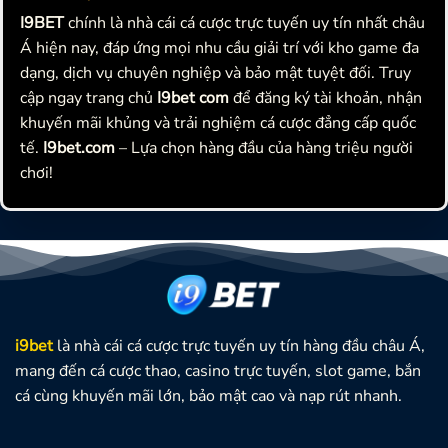
I9BET
chính là nhà cái cá cược trực tuyến uy tín nhất châu
Á hiện nay, đáp ứng mọi nhu cầu giải trí với kho game đa
dạng, dịch vụ chuyên nghiệp và bảo mật tuyệt đối. Truy
cập ngay trang chủ
I9bet com
để đăng ký tài khoản, nhận
khuyến mãi khủng và trải nghiệm cá cược đẳng cấp quốc
tế.
I9bet.com
– Lựa chọn hàng đầu của hàng triệu người
chơi!
i9bet
là nhà cái cá cược trực tuyến uy tín hàng đầu châu Á,
mang đến cá cược thao, casino trực tuyến, slot game, bắn
cá cùng khuyến mãi lớn, bảo mật cao và nạp rút nhanh.