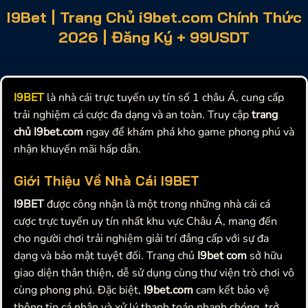
I9Bet | Trang Chủ i9bet.com Chính Thức
2026 | Đăng Ký + 99USDT
I9BET
là nhà cái trực tuyến uy tín số 1 châu Á, cung cấp
trải nghiệm cá cược đa dạng và an toàn. Truy cập
trang
chủ I9bet.com
ngay để khám phá kho game phong phú và
nhận khuyến mãi hấp dẫn.
Giới Thiệu Về Nhà Cái I9BET
I9BET
được công nhận là một trong những nhà cái cá
cược trực tuyến uy tín nhất khu vực Châu Á, mang đến
cho người chơi trải nghiệm giải trí đẳng cấp với sự đa
dạng và bảo mật tuyệt đối. Trang chủ
I9bet com
sở hữu
giao diện thân thiện, dễ sử dụng cùng thư viện trò chơi vô
cùng phong phú. Đặc biệt,
I9bet.com
cam kết bảo vệ
thông tin cá nhân và xử lý thanh toán nhanh chóng, trở