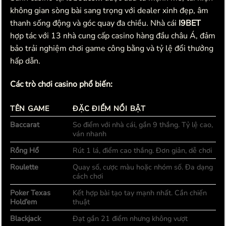
không gian sòng bài sang trọng với dealer xinh đẹp, âm
thanh sống động và góc quay đa chiều. Nhà cái
I9BET
hợp tác với 13 nhà cung cấp casino hàng đầu châu Á, đảm
bảo trải nghiệm chơi game công bằng và tỷ lệ đổi thưởng
hấp dẫn.
Các trò chơi casino phổ biến:
TÊN GAME
ĐẶC ĐIỂM NỔI BẬT
Baccarat
So điểm với nhà cái, gần 9 thắng. Tỷ lệ cao,
ván nhanh
Rồng Hổ
Rút 1 lá, điểm cao thắng. Đơn giản, dễ chơi
Roulette
Quay số, cược màu hoặc nhóm số. Đa dạng
cách chơi
Poker Texas
Kết hợp bài tạo tay mạnh nhất. Cần chiến
Hold’em
thuật
Blackjack
Đạt gần 21 điểm nhưng không vượt