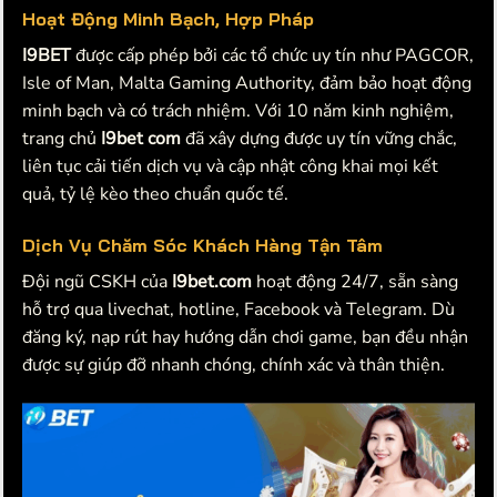
Hoạt Động Minh Bạch, Hợp Pháp
I9BET
được cấp phép bởi các tổ chức uy tín như PAGCOR,
Isle of Man, Malta Gaming Authority, đảm bảo hoạt động
minh bạch và có trách nhiệm. Với 10 năm kinh nghiệm,
trang chủ
I9bet com
đã xây dựng được uy tín vững chắc,
liên tục cải tiến dịch vụ và cập nhật công khai mọi kết
quả, tỷ lệ kèo theo chuẩn quốc tế.
Dịch Vụ Chăm Sóc Khách Hàng Tận Tâm
Đội ngũ CSKH của
I9bet.com
hoạt động 24/7, sẵn sàng
hỗ trợ qua livechat, hotline, Facebook và Telegram. Dù
đăng ký, nạp rút hay hướng dẫn chơi game, bạn đều nhận
được sự giúp đỡ nhanh chóng, chính xác và thân thiện.