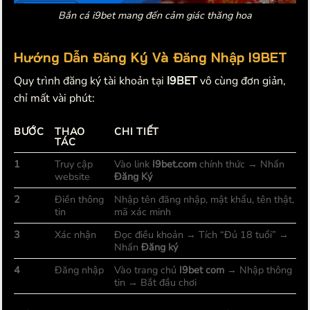
Bắn cá i9bet mang đến cảm giác thăng hoa
Hướng Dẫn Đăng Ký Và Đăng Nhập I9BET
Quy trình đăng ký tài khoản tại
I9BET
vô cùng đơn giản,
chỉ mất vài phút:
BƯỚC
THAO
CHI TIẾT
TÁC
1
Truy cập
Vào link
I9bet.com
chính thức → Nhấn
website
Đăng Ký
2
Điền thông
Nhập tên đăng nhập, mật khẩu, tên thật,
tin
mã xác minh
3
Xác nhận
Đọc điều khoản → Tích “Đủ 18 tuổi” →
Nhấn
Đăng ký
4
Đăng nhập
Vào trang chủ
I9bet com
→ Nhập thông
tin → Bắt đầu chơi