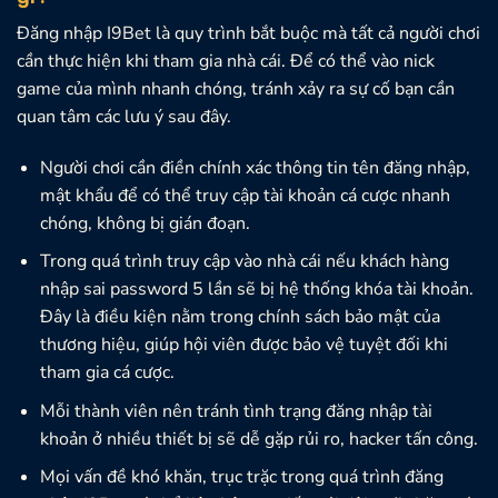
Đăng nhập I9Bet là quy trình bắt buộc mà tất cả người chơi
cần thực hiện khi tham gia nhà cái. Để có thể vào nick
game của mình nhanh chóng, tránh xảy ra sự cố bạn cần
quan tâm các lưu ý sau đây.
Người chơi cần điền chính xác thông tin tên đăng nhập,
mật khẩu để có thể truy cập tài khoản cá cược nhanh
chóng, không bị gián đoạn.
Trong quá trình truy cập vào nhà cái nếu khách hàng
nhập sai password 5 lần sẽ bị hệ thống khóa tài khoản.
Đây là điều kiện nằm trong chính sách bảo mật của
thương hiệu, giúp hội viên được bảo vệ tuyệt đối khi
tham gia cá cược.
Mỗi thành viên nên tránh tình trạng đăng nhập tài
khoản ở nhiều thiết bị sẽ dễ gặp rủi ro, hacker tấn công.
Mọi vấn đề khó khăn, trục trặc trong quá trình đăng