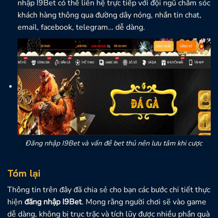
nhập I9Bet có thể liên hệ trực tiếp với đội ngũ chăm sóc
khách hàng thông qua đường dây nóng, nhắn tin chat,
email, facebook, telegram… dễ dàng.
Đăng nhập I9Bet và vấn đề bet thủ nên lưu tâm khi cược
Tóm lại
Thông tin trên đây đã chia sẻ cho bạn các bước chi tiết thực
hiện
đăng nhập I9Bet
. Mong rằng người chơi sẽ vào game
dễ dàng, không bị trục trặc và tích lũy được nhiều phần quà