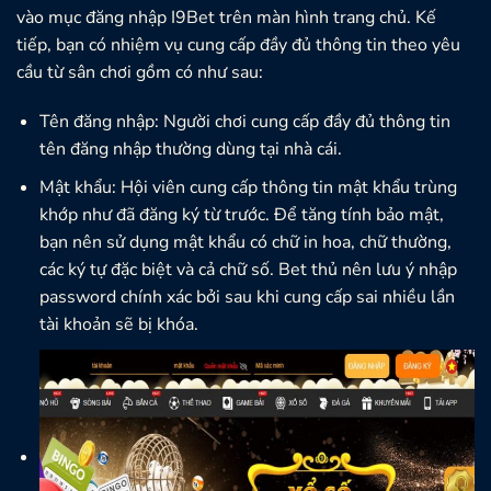
vào mục đăng nhập I9Bet trên màn hình trang chủ. Kế
tiếp, bạn có nhiệm vụ cung cấp đầy đủ thông tin theo yêu
cầu từ sân chơi gồm có như sau:
Tên đăng nhập: Người chơi cung cấp đầy đủ thông tin
tên đăng nhập thường dùng tại nhà cái.
Mật khẩu: Hội viên cung cấp thông tin mật khẩu trùng
khớp như đã đăng ký từ trước. Để tăng tính bảo mật,
bạn nên sử dụng mật khẩu có chữ in hoa, chữ thường,
các ký tự đặc biệt và cả chữ số. Bet thủ nên lưu ý nhập
password chính xác bởi sau khi cung cấp sai nhiều lần
tài khoản sẽ bị khóa.