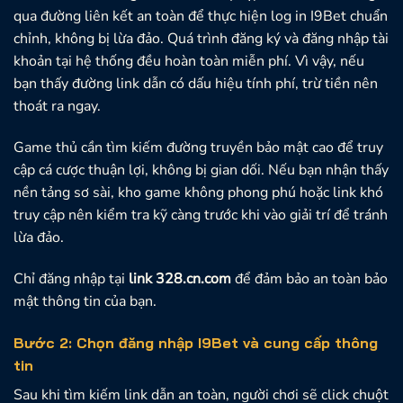
qua đường liên kết an toàn để thực hiện log in I9Bet chuẩn
chỉnh, không bị lừa đảo. Quá trình đăng ký và đăng nhập tài
khoản tại hệ thống đều hoàn toàn miễn phí. Vì vậy, nếu
bạn thấy đường link dẫn có dấu hiệu tính phí, trừ tiền nên
thoát ra ngay.
Game thủ cần tìm kiếm đường truyền bảo mật cao để truy
cập cá cược thuận lợi, không bị gian dối. Nếu bạn nhận thấy
nền tảng sơ sài, kho game không phong phú hoặc link khó
truy cập nên kiểm tra kỹ càng trước khi vào giải trí để tránh
lừa đảo.
Chỉ đăng nhập tại
link 328.cn.com
để đảm bảo an toàn bảo
mật thông tin của bạn.
Bước 2: Chọn đăng nhập I9Bet và cung cấp thông
tin
Sau khi tìm kiếm link dẫn an toàn, người chơi sẽ click chuột