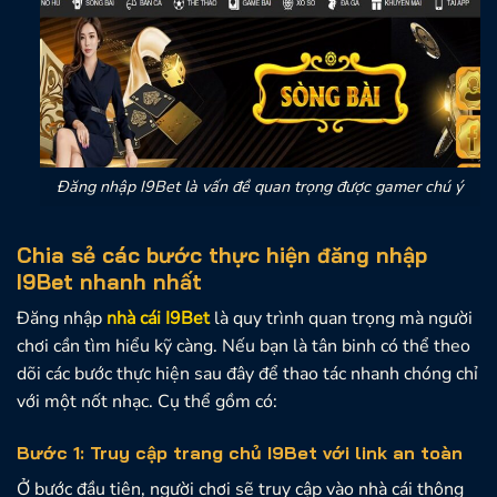
Đăng nhập I9Bet là vấn đề quan trọng được gamer chú ý
Chia sẻ các bước thực hiện đăng nhập
I9Bet nhanh nhất
Đăng nhập
nhà cái I9Bet
là quy trình quan trọng mà người
chơi cần tìm hiểu kỹ càng. Nếu bạn là tân binh có thể theo
dõi các bước thực hiện sau đây để thao tác nhanh chóng chỉ
với một nốt nhạc. Cụ thể gồm có:
Bước 1: Truy cập trang chủ I9Bet với link an toàn
Ở bước đầu tiên, người chơi sẽ truy cập vào nhà cái thông