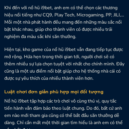
Khi đến với nổ hũ i9bet, anh em có thể chọn các thương
hiệu nổi tiếng như CQ9, Play Tech, Microgaming, PP, JILI,…
Mỗi một nhà phát hành đều mang đến những màu sắc nổi
bật khác nhau, giúp cho thành viên có được nhiều trải
nghiệm đa màu sắc khi săn thưởng.
Hiện tại, kho game của nổ hũ i9bet vẫn đang tiếp tục được
mở rộng. Hứa hẹn trong thời gian tới, người chơi sẽ có
thêm nhiều sự lựa chọn tuyệt vời nhất cho chính mình. Đây
cũng là một ưu điểm nổi bật giúp cho hệ thống nhà cái có
được sự yêu thích của nhiều thành viên hơn.
Luật chơi đơn giản phù hợp mọi đối tượng
Nổ hũ i9bet tập hợp các trò chơi vô cùng thú vị, quy tắc
tiến hành vẫn đảm bảo theo luật chung. Do đó, bất cứ anh
em nào mới tham gia cũng có thể bắt đầu săn thưởng dễ
dàng. Chỉ cần mất một thời gian tìm hiểu là anh em có thể