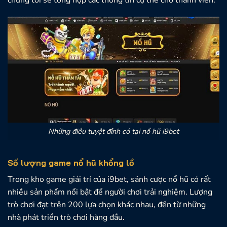
Những điều tuyệt đỉnh có tại nổ hũ i9bet
Số lượng game nổ hũ khổng lồ
Trong kho game giải trí của i9bet, sảnh cược nổ hũ có rất
nhiều sản phẩm nổi bật để người chơi trải nghiệm. Lượng
trò chơi đạt trên 200 lựa chọn khác nhau, đến từ những
nhà phát triển trò chơi hàng đầu.