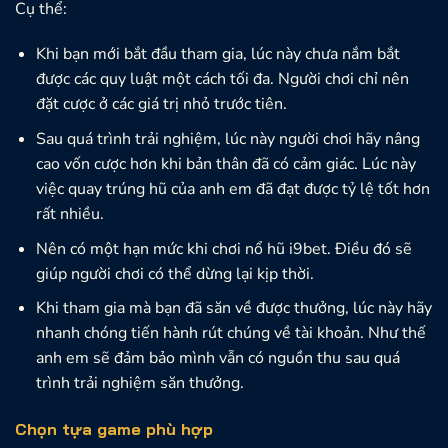
Cụ thể:
Khi bạn mới bắt đầu tham gia, lúc này chưa nắm bắt
được các quy luật một cách tối đa. Người chơi chỉ nên
đặt cược ở các giá trị nhỏ trước tiên.
Sau quá trình trải nghiệm, lúc này người chơi hãy nâng
cao vốn cược hơn khi bản thân đã có cảm giác. Lúc này
việc quay trúng hũ của anh em đã đạt được tỷ lệ tốt hơn
rất nhiều.
Nên có một hạn mức khi chơi nổ hũ i9bet. Điều đó sẽ
giúp người chơi có thể dừng lại kịp thời.
Khi tham gia mà bạn đã săn về được thưởng, lúc này hãy
nhanh chóng tiến hành rút chúng về tài khoản. Như thế
anh em sẽ đảm bảo mình vẫn có nguồn thu sau quá
trình trải nghiệm săn thưởng.
Chọn tựa game phù hợp