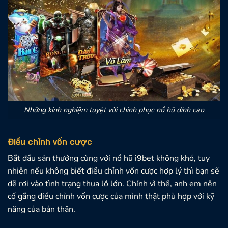
Những kinh nghiệm tuyệt vời chinh phục nổ hũ đỉnh cao
Điều chỉnh vốn cược
Bắt đầu săn thưởng cùng với nổ hũ i9bet không khó, tuy
nhiên nếu không biết điều chỉnh vốn cược hợp lý thì bạn sẽ
dễ rơi vào tình trạng thua lỗ lớn. Chính vì thế, anh em nên
cố gắng điều chỉnh vốn cược của mình thật phù hợp với kỹ
năng của bản thân.