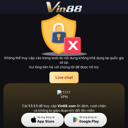
Không thể truy cập vào trang web do nội dung không khả dụng tại quốc gia
sở tại.
Vui lòng liên hệ với chúng tôi để được hỗ trợ.
Live chat
Cài
1.1.1.1
để truy cập
Vin88.com
ổn định, vượt
chặn
và không bị gián đoạn khi đổi tên miền
Tải ứng dụng tại
Tải ứng dụng tại
App Store
Google Play