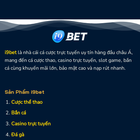
i9bet
là nhà cái cá cược trực tuyến uy tín hàng đầu châu Á,
mang đến cá cược thao, casino trực tuyến, slot game, bắn
cá cùng khuyến mãi lớn, bảo mật cao và nạp rút nhanh.
Sản Phẩm i9bet
Cược thể thao
Bắn cá
Casino trực tuyến
Đá gà