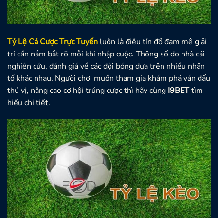
Tỷ Lệ Cá Cược Trực Tuyến
luôn là điều tín đồ đam mê giải
trí cần nắm bắt rõ mỗi khi nhập cuộc. Thông số do nhà cái
nghiên cứu, đánh giá về các đội bóng dựa trên nhiều nhân
tố khác nhau. Người chơi muốn tham gia khám phá ván đấu
thú vị, nâng cao cơ hội trúng cược thì hãy cùng
I9BET
tìm
hiểu chi tiết.