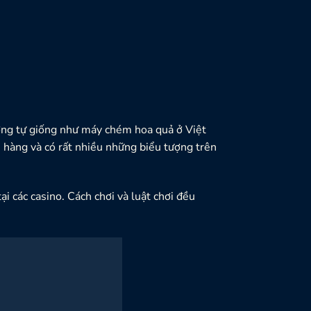
ương tự giống như máy chém hoa quả ở Việt
 hàng và có rất nhiều những biểu tượng trên
i các casino. Cách chơi và luật chơi đều