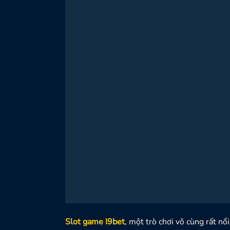
Slot game I9bet
, một trò chơi vô cùng rất nổ