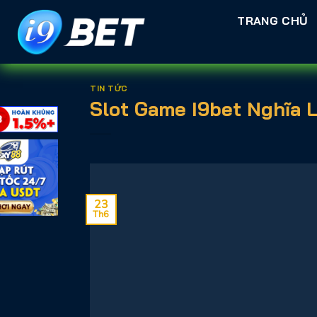
Bỏ
TRANG CHỦ
qua
nội
dung
TIN TỨC
Slot Game I9bet Nghĩa 
23
Th6