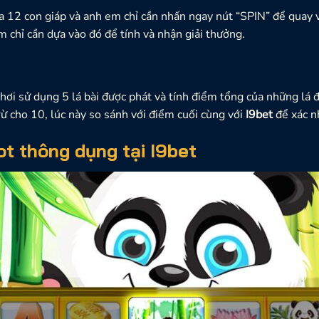
a 12 con giáp và anh em chỉ cần nhấn ngay nút “SPIN” để quay 
m chỉ cần dựa vào đó để tính và nhận giải thưởng.
chơi sử dụng 5 lá bài được phát và tính điểm tổng của những lá 
ừ cho 10, lúc này so sánh với điểm cuối cùng với
I9bet
để xác n
t thông dụng tại I9bet