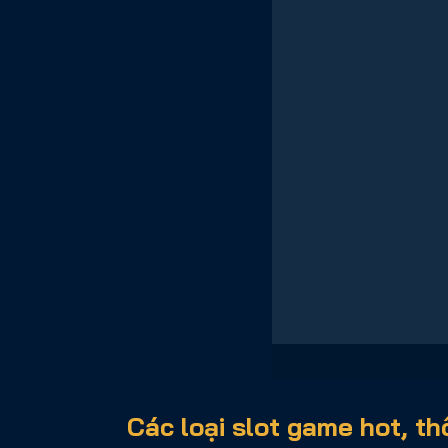
Các loại slot game hot, t