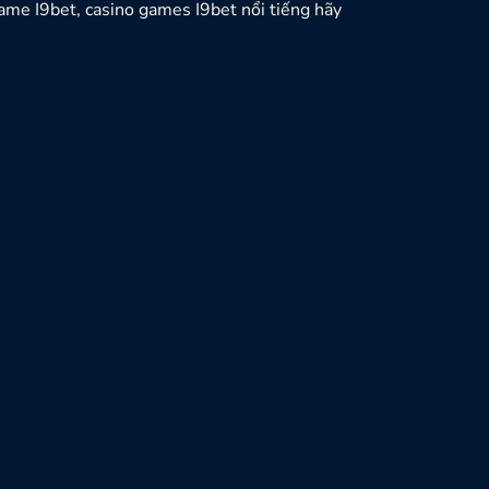
game I9bet, casino games I9bet nổi tiếng hãy