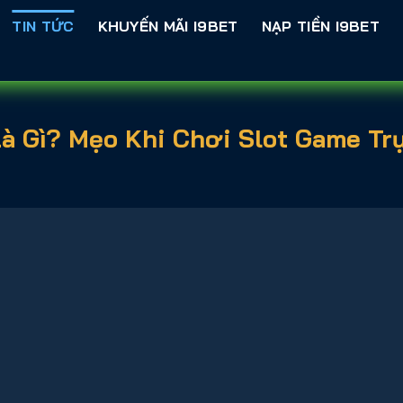
TIN TỨC
KHUYẾN MÃI I9BET
NẠP TIỀN I9BET
Là Gì? Mẹo Khi Chơi Slot Game Tr