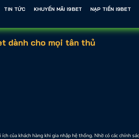
TIN TỨC
KHUYẾN MÃI I9BET
NẠP TIỀN I9BET
et dành cho mọi tân thủ
ích của khách hàng khi gia nhập hệ thống. Nhờ có các chính sách