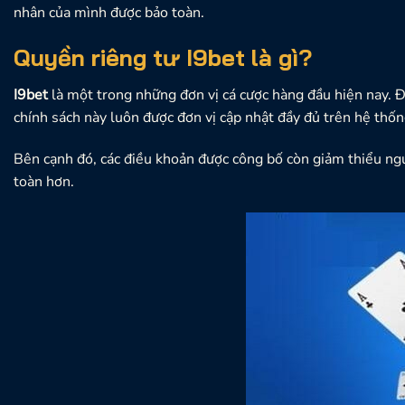
nhân của mình được bảo toàn.
Quyền riêng tư I9bet là gì?
I9bet
là một trong những đơn vị cá cược hàng đầu hiện nay. Đ
chính sách này luôn được đơn vị cập nhật đầy đủ trên hệ thố
Bên cạnh đó, các điều khoản được công bố còn giảm thiểu ngu
toàn hơn.