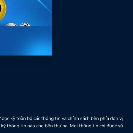
 đọc kỹ toàn bộ các thông tin và chính sách bên phía đơn vị
 kỳ thông tin nào cho bên thứ ba. Mọi thông tin chỉ được sử