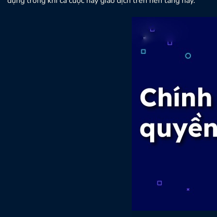
dụng trong khi cá cược hay giao dịch trên nền tảng này.