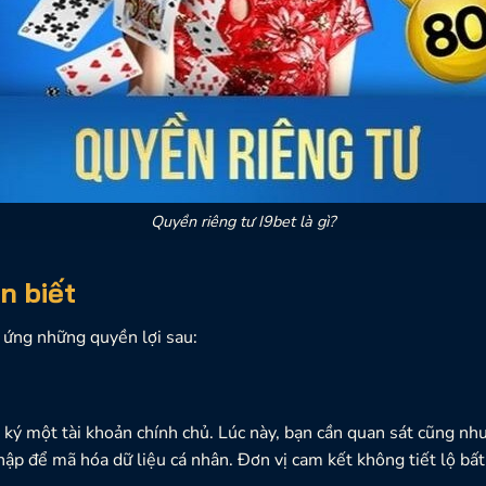
Quyền riêng tư I9bet là gì?
n biết
p ứng những quyền lợi sau:
g ký một tài khoản chính chủ. Lúc này, bạn cần quan sát cũng như
hập để mã hóa dữ liệu cá nhân. Đơn vị cam kết không tiết lộ bất