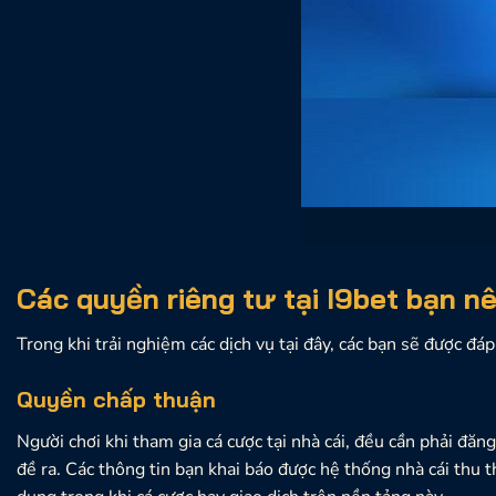
Các quyền riêng tư tại I9bet bạn nê
Trong khi trải nghiệm các dịch vụ tại đây, các bạn sẽ được đá
Quyền chấp thuận
Người chơi khi tham gia cá cược tại nhà cái, đều cần phải đăn
đề ra. Các thông tin bạn khai báo được hệ thống nhà cái thu t