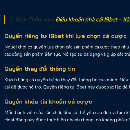
Xem Thêm >>>
Điều khoản nhà cái I9bet – X
Quyền riêng tư I9bet khi lựa chọn cá cược
Người chơi có quyền lựa chọn các sản phẩm cá cược theo nhu 
các dòng sản phẩm liên tục. Nó tạo sự đa dạng và giúp các thà
Quyền thay đổi thông tin
Khách hàng có quyền tự do thay đổi thông tin của mình. Nếu 
cái để được hỗ trợ. Quyền riêng tư I9bet này được xác lập để
Quyền khóa tài khoản cá cược
Mỗi thành viên của sân chơi, đều có thể yêu cầu đơn vị tạm kh
Hoạt động này được thực hiện nhanh chóng, nó không phải nội