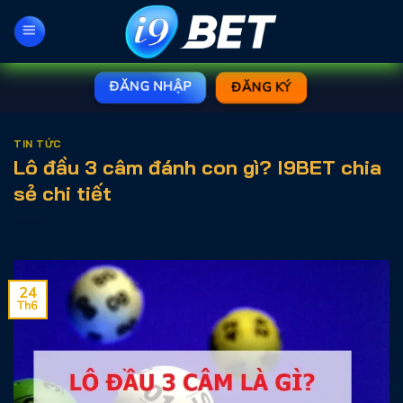
Bỏ
qua
nội
dung
ĐĂNG NHẬP
ĐĂNG KÝ
TIN TỨC
Lô đầu 3 câm đánh con gì? I9BET chia
sẻ chi tiết
24
Th6