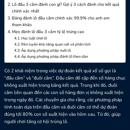
Lô đầu 3 câm đánh con gì? Gợi ý 3 cách đánh cho kết quả
chính xác nhất
Bảng đánh lô đầu câm chính xác 99,9% cho anh em
tham khảo
Mẹo đánh lô đầu 3 câm tỷ lệ trúng cao
Học luật chơi lô
Rèn luyện khả năng quan sát và phân tích
Áp dụng phương pháp nuôi lô
Áp dụng phương pháp đánh lô theo dàn
Có 2 khái niệm trong việc dự đoán kết quả xổ số gọi là
“đầu câm” và “đuôi câm”. Đầu câm đề cập đến số hàng chục
không xuất hiện trong bảng kết quả. Trong khi đó, đuôi
câm liên quan đến các con số hàng đơn vị không xuất hiện
trong ngày đó. Các chuyên gia cho rằng, các phương pháp
tính toán dựa trên đầu câm và đuôi câm có thể dự đoán
đúng tới 80% con số xuất hiện vào hôm sau. Từ đó, giúp
người chơi tăng cơ hội trúng lô.