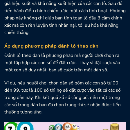
giá hiệu suất và khả năng xuất hiện của các con lô. Sau đó,
tiến hành điều chỉnh chiến lược một cách linh hoạt. Phương
pháp này không chỉ giúp bạn tính toán lô đầu 3 câm chính
xác mà còn rèn luyện tính nhẫn nại, tối ưu hóa khả năng
chiến thắng.
Áp dụng phương pháp đánh lô theo dàn
Đánh lô theo dàn là phương pháp mà người chơi chọn ra
một tập hợp các con số để đặt cược. Thay vì đặt cược vào
một con số duy nhất, bạn sẽ cược trên một dàn số.
Ví dụ, nếu người chơi chọn dàn số gồm các con số từ 00
đến 99, tức là 100 số thì họ sẽ đặt cược vào tất cả các số
trong dàn này. Khi kết quả xổ số công bố, nếu một trong
các số trong dàn bạn đã chọn trúng thì sẽ nhận được tiền
thưởng tương ứng.