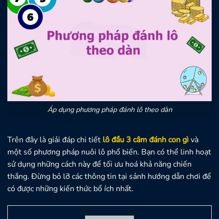
Áp dụng phương pháp đánh lô theo dàn
Trên đây là giải đáp chi tiết
lô đầu 3 câm đánh con gì
và
một số phương pháp nuôi lô phổ biến. Bạn có thể linh hoạt
sử dụng những cách này để tối ưu hoá khả năng chiến
thắng. Đừng bỏ lỡ các thông tin tại sảnh hướng dẫn chơi để
có được những kiến thức bổ ích nhất.