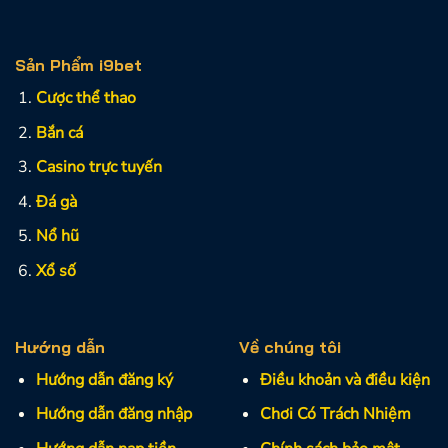
Sản Phẩm i9bet
Cược thể thao
Bắn cá
Casino trực tuyến
Đá gà
Nổ hũ
Xổ số
Hướng dẫn
Về chúng tôi
Hướng dẫn đăng ký
Điều khoản và điều kiện
Hướng dẫn đăng nhập
Chơi Có Trách Nhiệm