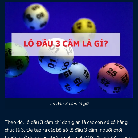
Lô đầu 3 câm là gì?
Theo đó, lô đầu 3 câm chỉ đơn giản là các con số có hàng
chục là 3. Để tạo ra các bộ số lô đầu 3 câm, người chơi
thường sử dụng các phương pháp như 0X, X0 và XX. Trong