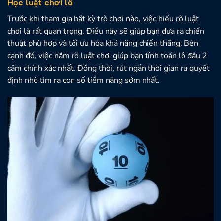
Học luật chơi lô
Trước khi tham gia bất kỳ trò chơi nào, việc hiểu rõ luật
chơi là rất quan trọng. Điều này sẽ giúp bạn đưa ra chiến
thuật phù hợp và tối ưu hóa khả năng chiến thắng. Bên
cạnh đó, việc nắm rõ luật chơi giúp bạn tính toán lô đầu 2
câm chính xác nhất. Đồng thời, rút ngắn thời gian ra quyết
định nhờ tìm ra con số tiềm năng sớm nhất.