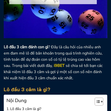
Lô đầu 3 câm đánh con gì
? Đây là câu hỏi của nhiều anh
em đam mê lô đề băn khoăn trong quá trình nghiên cứu,
tính toán để dự đoán con số có tỷ lệ trúng cao vào hôm
sau. Trong bài viết dưới đây,
i9BET
sẽ chia sẻ tới bạn các
khái niệm lô đầu 3 câm và gợi ý một số con số nên đánh
khi xuất hiện đầu 3 câm chuẩn xác nhất.
Lô đầu 3 câm là gì?
Nội Dung
Lô đầu 3 câm là gì?