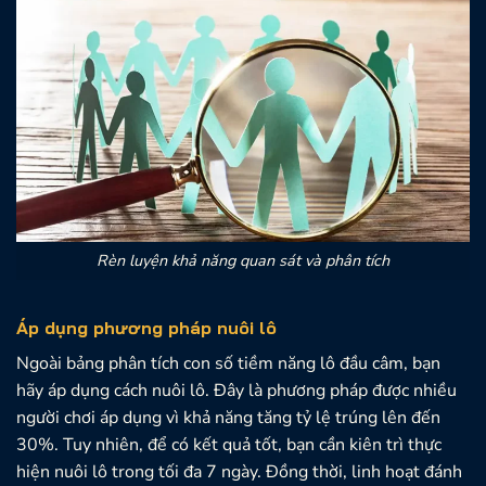
Rèn luyện khả năng quan sát và phân tích
Áp dụng phương pháp nuôi lô
Ngoài bảng phân tích con số tiềm năng lô đầu câm, bạn
hãy áp dụng cách nuôi lô. Đây là phương pháp được nhiều
người chơi áp dụng vì khả năng tăng tỷ lệ trúng lên đến
30%. Tuy nhiên, để có kết quả tốt, bạn cần kiên trì thực
hiện nuôi lô trong tối đa 7 ngày. Đồng thời, linh hoạt đánh