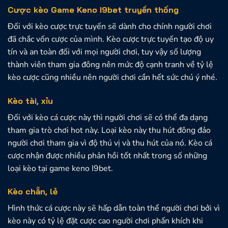
Cược kèo Game Keno I9bet truyền thống
Đối với kèo cược trực tuyến sẽ dành cho chính người chơi
đã chắc vốn cược của mình. Kèo cược trực tuyến tạo độ uy
tín và an toàn đối với mọi người chơi, tuy vậy số lượng
thành viên tham gia đông nên mức độ cạnh tranh về tỷ lệ
kèo cược cũng nhiều nên người chơi cần hết sức chú ý nhé.
Kèo tài, xỉu
Đối với kèo cá cược này thì người chơi sẽ có thể đa dạng
tham gia trò chơi hot này. Loại kèo này thu hút đông đảo
người chơi tham gia vì độ thú vị và thu hút của nó. Kèo cá
cược nhận được nhiều phản hồi tốt nhất trong số những
loại kèo tại game keno I9bet.
Kèo chẵn, lẻ
Hình thức cá cược này sẽ hấp dẫn toàn thể người chơi bởi vì
kèo này có tỷ lệ đặt cược cao người chơi phấn khích khi