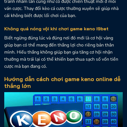
tránh nhầm lẫn cũng như có được chiến thuật mới ở mỗi
ván cược. Thay đổi kèo cá cược thường xuyên sẽ giúp nhà
cái không biết được lối chơi của bạn.
Không quá nóng vội khi chơi game keno I9bet
Biết ngừng đúng lúc và đúng nơi đó mới là cơ hội vàng
giúp bạn có thể mang đến thắng lợi cho riêng bản thân
mình. Hiếu thắng không giúp bạn gia tăng cơ hội nhận
thưởng mà trái lại có thể khiến bạn thua sạch số vốn tiền
cược mà bạn đang có.
Hướng dẫn cách chơi game keno online dễ
thắng lớn