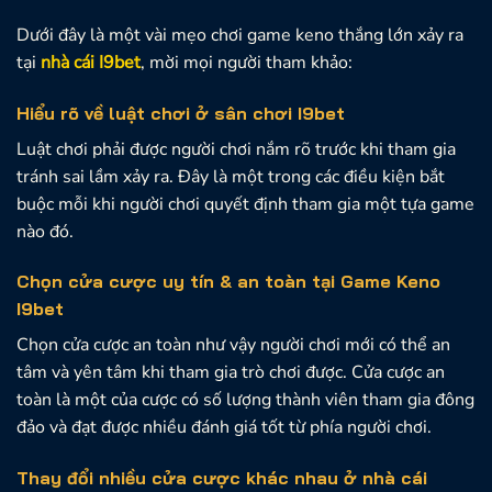
Dưới đây là một vài mẹo chơi game keno thắng lớn xảy ra
tại
nhà cái I9bet
, mời mọi người tham khảo:
Hiểu rõ về luật chơi ở sân chơi I9bet
Luật chơi phải được người chơi nắm rõ trước khi tham gia
tránh sai lầm xảy ra. Đây là một trong các điều kiện bắt
buộc mỗi khi người chơi quyết định tham gia một tựa game
nào đó.
Chọn cửa cược uy tín & an toàn tại Game Keno
I9bet
Chọn cửa cược an toàn như vậy người chơi mới có thể an
tâm và yên tâm khi tham gia trò chơi được. Cửa cược an
toàn là một của cược có số lượng thành viên tham gia đông
đảo và đạt được nhiều đánh giá tốt từ phía người chơi.
Thay đổi nhiều cửa cược khác nhau ở nhà cái