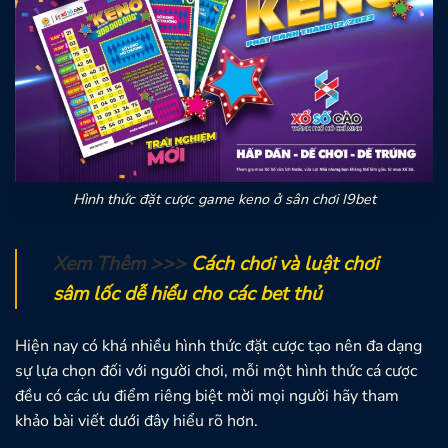
Hình thức đặt cược game keno ở sân chơi I9bet
Xem Thêm >>>
Cách chơi và luật chơi
sâm lốc dễ hiểu cho các bet thủ
Hiện nay có khá nhiều hình thức đặt cược tạo nên đa dạng
sự lựa chọn đối với người chơi, mỗi một hình thức cá cược
đều có các ưu điểm riêng biệt mời mọi người hãy tham
khảo bài viết dưới đây hiểu rõ hơn.