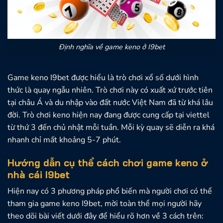
Định nghĩa về game keno ở I9bet
Game keno I9bet được hiểu là trò chơi xổ số dưới hình
thức là quay ngẫu nhiên. Trò chơi này có xuất xứ trước tiên
tại châu Á và du nhập vào đất nước Việt Nam đã từ khá lâu
đời. Trò chơi keno hiện nay đang được cung cấp tại viettel
từ thứ 3 đến chủ nhật mỗi tuần. Mỗi kỳ quay sẽ diễn ra khá
nhanh chỉ mất khoảng 5-7 phút.
Hướng dẫn cụ thể cách chơi game keno ở
nhà cái I9bet
Hiện nay có 3 phương pháp phổ biến mà người chơi có thể
tham gia game keno I9bet, mời toàn thể mọi người hãy
theo dõi bài viết dưới đây để hiểu rõ hơn về 3 cách trên: